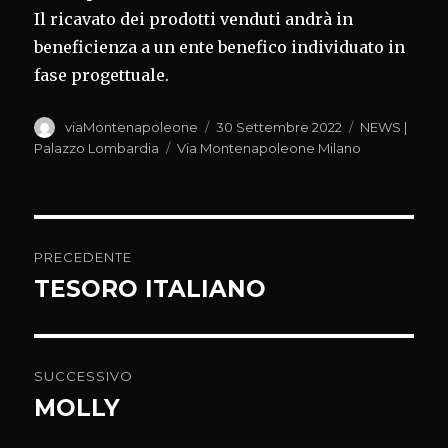
Il ricavato dei prodotti venduti andrà in
beneficienza a un ente benefico individuato in
fase progettuale.
Autore
Pubblicato
Categorie
viaMontenapoleone
30 Settembre 2022
NEWS |
il
Tag
Palazzo Lombardia
Via Montenapoleone Milano
Navigazione
PRECEDENTE
articoli
TESORO ITALIANO
Articolo
precedente:
SUCCESSIVO
MOLLY
Articolo
successivo: