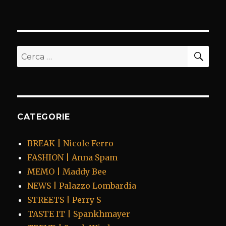
CER
Cerca:
CATEGORIE
BREAK | Nicole Ferro
FASHION | Anna Spam
MEMO | Maddy Bee
NEWS | Palazzo Lombardia
STREETS | Perry S
TASTE IT | Spankhmayer