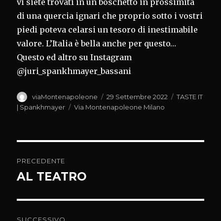
vi siete trovati in un boschetto in prossimità
di una quercia ignari che proprio sotto i vostri
piedi poteva celarsi un tesoro di inestimabile
valore. L’Italia è bella anche per questo…
Questo ed altro su Instagram
@juri_spankhmayer_bassani
Autore
Pubblicato
Categorie
viaMontenapoleone
29 Settembre 2022
TASTE IT
il
Tag
| Spankhmayer
Via Montenapoleone Milano
Navigazione
PRECEDENTE
articoli
AL TEATRO
Articolo
precedente:
SUCCESSIVO