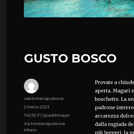
GUSTO BOSCO
Provate a chiude
aperta. Magari n
Autore
viaMontenapoleone
boschetto. La se
Pubblicato
2 Marzo 2023
padrone interrot
il
Categorie
TASTE IT | Spankhmayer
accarezza dolce
Tag
Via Montenapoleone
dalla rugiada d
Milano
più leggeri, la m