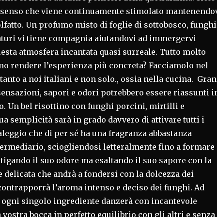
un senso che viene continuamente stimolato mantenendo
 olfatto. Un profumo misto di foglie di sottobosco, funghi
aturi vi tiene compagnia aiutandovi ad immergervi
esta atmosfera incantata quasi surreale. Tutto molto
mo rendere l’esperienza più concreta? Facciamolo nel
anto a noi italiani e non solo., ossia nella cucina. Gran
sensazioni, sapori e odori potrebbero essere riassunti i
o. Un bel risottino con funghi porcini, mirtilli e
ua semplicità sarà in grado davvero di attivare tutti i
 taleggio che di per sé ha una fragranza abbastanza
termediario, sciogliendosi letteralmente fino a formare
tigando il suo odore ma esaltando il suo sapore con la
e delicata che andrà a fondersi con la dolcezza dei
i contrapporrà l’aroma intenso e deciso dei funghi. Ad
a ogni singolo ingrediente danzerà con incantevole
 vostra bocca in perfetto equilibrio con gli altri e senza