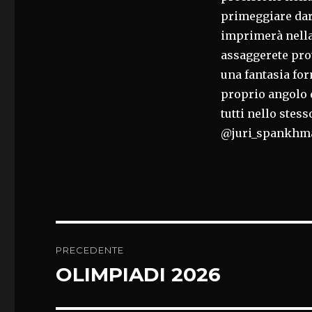
primeggiare dar
imprimerà nella
assaggerete pro
una fantasia fo
proprio angolo
tutti nello stes
@juri_spankhma
Navigazione
PRECEDENTE
articoli
OLIMPIADI 2026
Articolo
precedente: