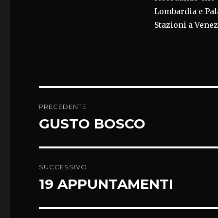
Lombardia e Pala
Stazioni a Venez
Navigazione
PRECEDENTE
articoli
GUSTO BOSCO
Articolo
precedente:
SUCCESSIVO
19 APPUNTAMENTI
Articolo
successivo: