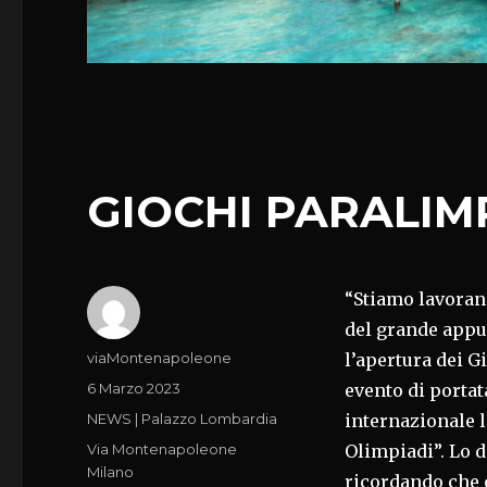
GIOCHI PARALIMP
“Stiamo lavoran
del grande appu
Autore
viaMontenapoleone
l’apertura dei 
Pubblicato
6 Marzo 2023
evento di portat
il
Categorie
NEWS | Palazzo Lombardia
internazionale la
Tag
Via Montenapoleone
Olimpiadi”. Lo d
Milano
ricordando che o