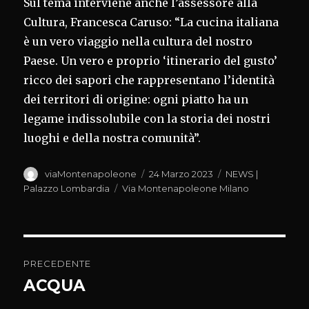
Sul tema interviene anche l’assessore alla
Cultura, Francesca Caruso: “La cucina italiana
è un vero viaggio nella cultura del nostro
Paese. Un vero e proprio ‘itinerario del gusto’
ricco dei sapori che rappresentano l’identità
dei territori di origine: ogni piatto ha un
legame indissolubile con la storia dei nostri
luoghi e della nostra comunità”.
Autore
Pubblicato
Categorie
viaMontenapoleone
24 Marzo 2023
NEWS |
il
Tag
Palazzo Lombardia
Via Montenapoleone Milano
Navigazione
PRECEDENTE
articoli
ACQUA
Articolo
precedente: