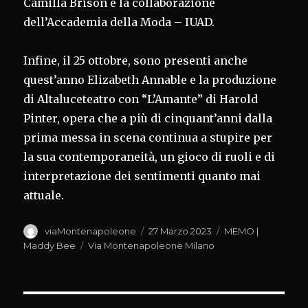
Camilla Brison e la collaborazione
dell’Accademia della Moda – IUAD.
Infine, il 25 ottobre, sono presenti anche
quest’anno Elizabeth Annable e la produzione
di Altaluceteatro con “L’Amante” di Harold
Pinter, opera che a più di cinquant’anni dalla
prima messa in scena continua a stupire per
la sua contemporaneità, un gioco di ruoli e di
interpretazione dei sentimenti quanto mai
attuale.
Autore
Pubblicato
Categorie
viaMontenapoleone
27 Marzo 2023
MEMO |
il
Tag
Maddy Bee
Via Montenapoleone Milano
Navigazione