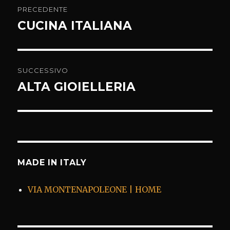
PRECEDENTE
articoli
CUCINA ITALIANA
Articolo
precedente:
SUCCESSIVO
ALTA GIOIELLERIA
Articolo
successivo:
MADE IN ITALY
VIA MONTENAPOLEONE | HOME