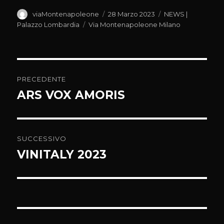
Autore
Pubblicato
Categorie
viaMontenapoleone
28 Marzo 2023
NEWS |
il
Tag
Palazzo Lombardia
Via Montenapoleone Milano
Navigazione
PRECEDENTE
articoli
ARS VOX AMORIS
Articolo
precedente:
SUCCESSIVO
VINITALY 2023
Articolo
successivo: