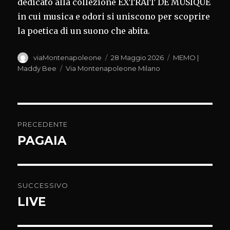
dedicato alla collezione EXTRAIT DE MUSIQUE
in cui musica e odori si uniscono per scoprire
la poetica di un suono che abita.
Autore
Pubblicato
Categorie
viaMontenapoleone
28 Maggio 2026
MEMO |
il
Tag
Maddy Bee
Via Montenapoleone Milano
Navigazione
PRECEDENTE
articoli
PAGAIA
Articolo
precedente:
SUCCESSIVO
LIVE
Articolo
successivo: