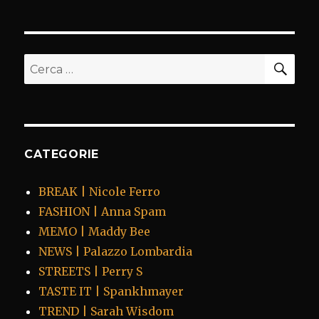
CER
Cerca:
CATEGORIE
BREAK | Nicole Ferro
FASHION | Anna Spam
MEMO | Maddy Bee
NEWS | Palazzo Lombardia
STREETS | Perry S
TASTE IT | Spankhmayer
TREND | Sarah Wisdom