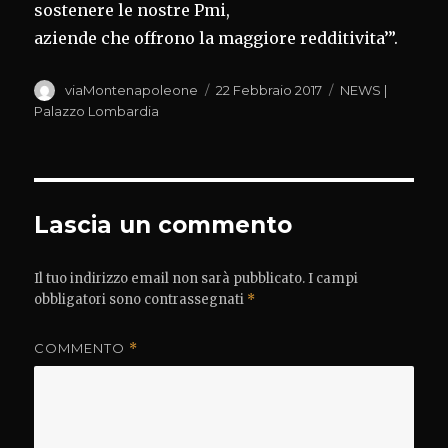
sostenere le nostre Pmi,
aziende che offrono la maggiore redditivita’”.
Autore
Pubblicato
Categorie
viaMontenapoleone
22 Febbraio 2017
NEWS |
il
Palazzo Lombardia
Lascia un commento
Il tuo indirizzo email non sarà pubblicato.
I campi
obbligatori sono contrassegnati
*
COMMENTO
*