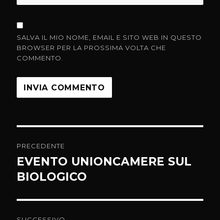
SALVA IL MIO NOME, EMAIL E SITO WEB IN QUESTO
BROWSER PER LA PROSSIMA VOLTA CHE
COMMENTO.
Navigazione
PRECEDENTE
articoli
EVENTO UNIONCAMERE SUL
Articolo
precedente:
BIOLOGICO
SUCCESSIVO